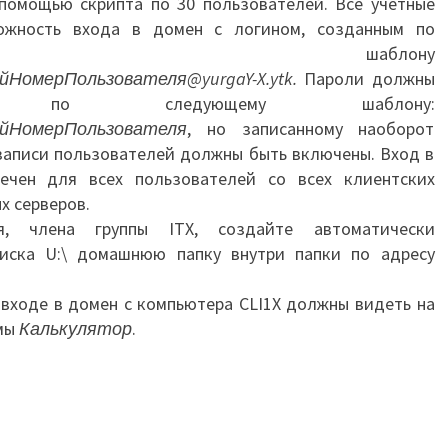
 помощью скрипта по 30 пользователей. Все учетные
ожность входа в домен с логином, созданным по
щему шаблону
НомерПользователя@yurgaY-X.ytk.
Пароли должны
 по следующему шаблону:
ыйНомерПользователя
, но записанному наоборот
 записи пользователей должны быть включены. Вход в
ечен для всех пользователей со всех клиентских
х серверов.
я, члена группы ITX, создайте автоматически
иска U:\ домашнюю папку внутри папки по адресу
 входе в домен с компьютера CLI1X должны видеть на
ммы
Калькулятор
.