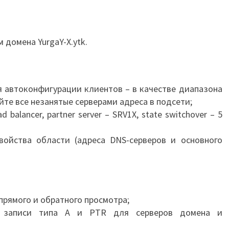
 домена YurgaY-X.ytk.
 автоконфигурации клиентов – в качестве диапазона
те все незанятые серверами адреса в подсети;
d balancer, partner server – SRV1X, state switchover – 5
войства области (адреса DNS-серверов и основного
прямого и обратного просмотра;
е записи типа A и PTR для серверов домена и