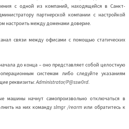
шения с одной из компаний, находящейся в Санкт-
дминистратору партнерской компании с настройкой
том настроить между доменами доверие.
канал связи между офисами с помощью статических
начала до конца – оно представляет собой целостную
 операционным системам либо следуйте указаниям
ющие реквизиты:
Administrator/P@ssw0rd
.
ые машины начнут самопроизвольно отключаться в
олнить на них команду
slmgr /rearm
или обратитесь к