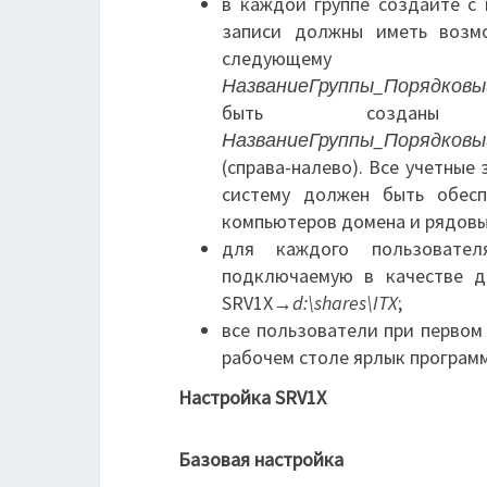
в каждой группе создайте с
записи должны иметь возм
следую
НазваниеГруппы_Порядковый
быть созданы
НазваниеГруппы_Порядков
(справа-налево). Все учетные
систему должен быть обесп
компьютеров домена и рядовы
для каждого пользовател
подключаемую в качестве д
SRV1X→
d:\shares\ITX
;
все пользователи при первом
рабочем столе ярлык програ
Настройка SRV1X
Базовая настройка