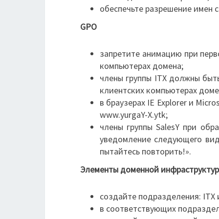
обеспечьте разрешение имен с
GPO
запретите анимацию при перво
компьютерах домена;
члены группы ITX должны быт
клиентских компьютерах доме
в браузерах IE Explorer и Mic
www.yurgaY-X.ytk;
члены группы SalesY при об
уведомление следующего вида:
пытайтесь повторить!».
Элементы доменной инфраструкту
создайте подразделения: ITX и
в соответствующих подраздел