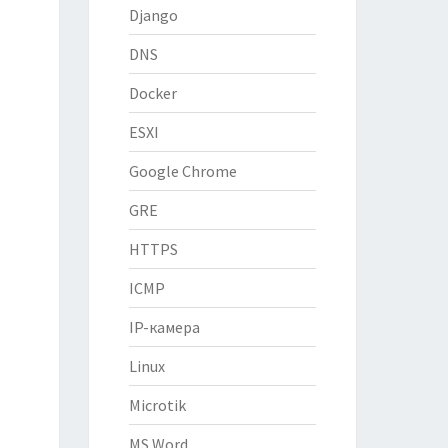
Django
DNS
Docker
ESXI
Google Chrome
GRE
HTTPS
ICMP
IP-камера
Linux
Microtik
MS Word