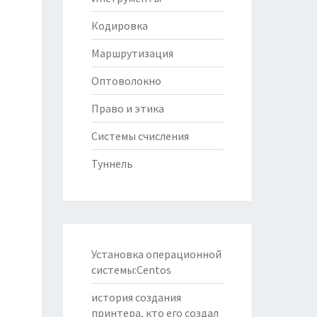
Кодировка
Маршрутизация
Оптоволокно
Право и этика
Системы счисления
Туннель
Установка операционной
системы:Centos
история создания
принтера, кто его создал