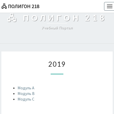
🖧 ПОЛИГОН 218
To
na
🖧 ПОЛИГОН 218
Учебный Портал
2019
2019
Модуль А
Модуль В
Модуль С