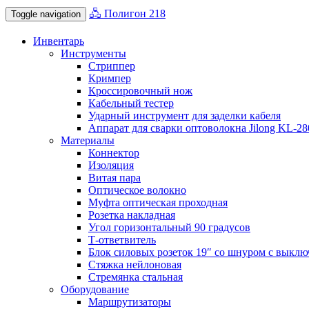
🖧 Полигон 218
Toggle navigation
Инвентарь
Инструменты
Стриппер
Кримпер
Кроссировочный нож
Кабельный тестер
Ударный инструмент для заделки кабеля
Аппарат для сварки оптоволокна Jilong KL-2
Материалы
Коннектор
Изоляция
Витая пара
Оптическое волокно
Муфта оптическая проходная
Розетка накладная
Угол горизонтальный 90 градусов
Т-ответвитель
Блок силовых розеток 19″ со шнуром с выключ
Стяжка нейлоновая
Стремянка стальная
Оборудование
Маршрутизаторы