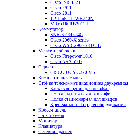
Cisco ISR 4321
Cisco 2911
Cisco 2811
TP-Link TL-WR740N
MikroTik RB2011iL
Коммутатор
SNR-S2960-24G
Cisco 2960-X series
Cisco WS-C2960-24TC-L
Межсетевой экран
Cisco Firepower 1010
Cisco ASA 5505
Сервер
CISCO UCS C220 M5
Компьютерная мышь
Стойка телекоммуникационная двухрамная
Блок освещения для шкафов
Полка выдвижная для шкафов
Полка стационарная для шкафов
Крепежный набор для оборудования
Кросс-панель
Патч-панель
Монитор
Клавиатура
Сетевой адаптер