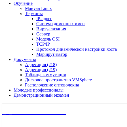
Обучение
Мануал Linux
Термины
IP-адрес
Система доменных имен
Виртуализация
Сервер
Модель OSI
TCP/IP
Протокол динамической настройки хоста
Маршрутизатор
Документы
Адресация (218)
Адресация (219)
Таблица коммутации
Дисковое пространство VMSphere
Расположение оптоволокна
Молодые профессионалы
Демонстрационный экзамен
🖧 Полигон 218