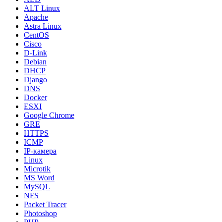
ALT Linux
Apache
Astra Linux
CentOS
Cisco
D-Link
Debian
DHCP
Django
DNS
Docker
ESXI
Google Chrome
GRE
HTTPS
ICMP
IP-камера
Linux
Microtik
MS Word
MySQL
NFS
Packet Tracer
Photoshop