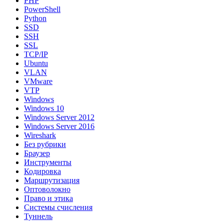
PHP
PowerShell
Python
SSD
SSH
SSL
TCP/IP
Ubuntu
VLAN
VMware
VTP
Windows
Windows 10
Windows Server 2012
Windows Server 2016
Wireshark
Без рубрики
Браузер
Инструменты
Кодировка
Маршрутизация
Оптоволокно
Право и этика
Системы счисления
Туннель