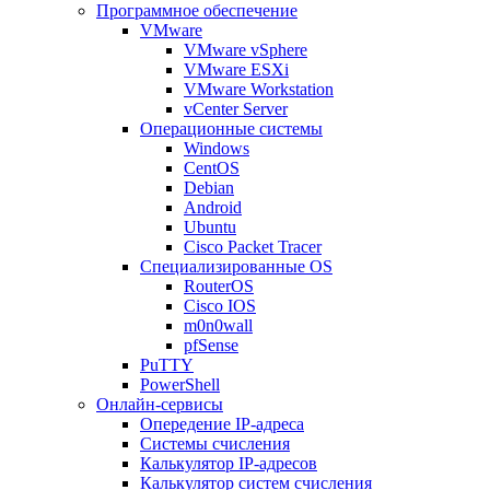
Программное обеспечение
VMware
VMware vSphere
VMware ESXi
VMware Workstation
vCenter Server
Операционные системы
Windows
CentOS
Debian
Android
Ubuntu
Cisco Packet Tracer
Специализированные OS
RouterOS
Cisco IOS
m0n0wall
pfSense
PuTTY
PowerShell
Онлайн-сервисы
Опередение IP-адреса
Системы счисления
Калькулятор IP-адресов
Калькулятор систем счисления